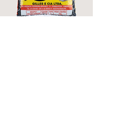
Feijão Preto
TIO MÁRIO
Tipo 1 - 1Kg
Se você quer um produto de qualidade
e com ótimo custo-beneficio, o Feijão
Preto TIO MÁRIO é o ideal pra você.
VOLTAR PARA TODOS OS PRODUTOS